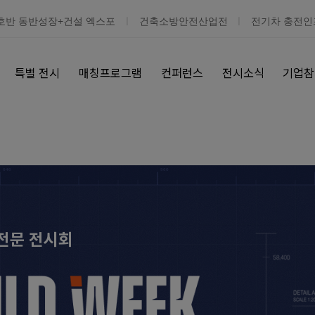
호반 동반성장+건설 엑스포
건축소방안전산업전
전기차 충전인
특별 전시
매칭프로그램
컨퍼런스
전시소식
기업참
전문 전시회