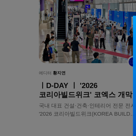
에디터
황지연
ㅣD-DAY ㅣ '2026
코리아빌드위크' 코엑스 개막 
600개사 1,900부스
국내 대표 건설·건축·인테리어 전문 전
'2026 코리아빌드위크(KOREA BUILD
WEEK)'가 8월 5일(수) 서울 코엑스에서
문을 열었다. ㈜메쎄이상이 주최하는 이