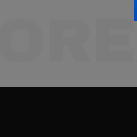
전시회는 약 600개사, 1,900부스 규모로
ORE
건축자재와 건설기술, 인테리어 전반의
제품과 솔루션을 소개한다.