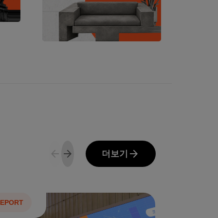
arrow_back
arrow_forward
arrow_forward
더보기
EPORT
REPORT