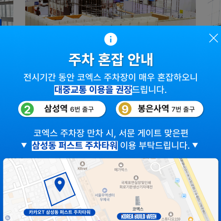
에디터
정사은
에
ㅣD-1ㅣ 만져보고, 눌러보고,
ㅣ
무엇이든 물어보세요
중
—
눈으로 보는 것은 휴대폰 화면으로도
바
충분하다. 〈코리아빌드위크〉에 온다면
폭
시회
이렇게 해야 한다. 직접 만져보고, 질감을
닫
확인하고, 여닫아 작동시켜보고, 궁금한
종
것은 무엇이든 묻는 것. 내일 관람객과의 그
열
번