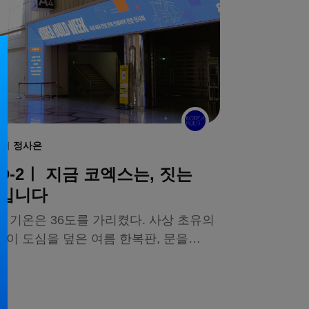
디터
정사은
D-2ㅣ 지금 코엑스는, 짓는
에디터
김태형, 
입니다
원목마루가
깥 기온은 36도를 가리켰다. 사상 초유의
거실에서 주방
염이 도심을 덮은 여름 한복판, 문을
나무의 오랜 
아건 코엑스 전시장 안에는 또 다른
원목마루 '파
류의 열기가 차 있다. 8월 5일부터 나흘간
리는 건설·건축인의 만남의 장