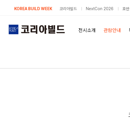
Skip
KOREA BUILD WEEK
코리아빌드
NextCon 2026
호반
to
content
전시소개
관람안내