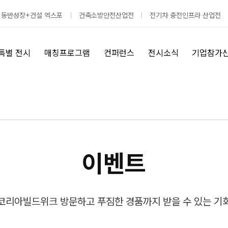
 동반성장+건설 엑스포
건축소방안전산업전
전기차 충전인프라 산업전
특별 전시
매칭프로그램
컨퍼런스
전시소식
기업참가
이벤트
코리아빌드위크 방문하고 푸짐한 경품까지 받을 수 있는 기