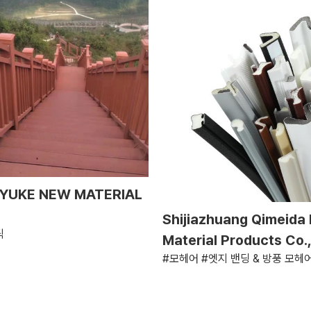
 YUKE NEW MATERIAL
Shijiazhuang Qimeida
틱
Material Products Co.,
#모헤어 #엣지 밴딩 & 방풍 모헤