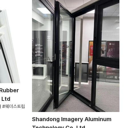
 Rubber
 Ltd
어 #웨더스트립
Shandong Imagery Aluminum
Technology Co.,Ltd