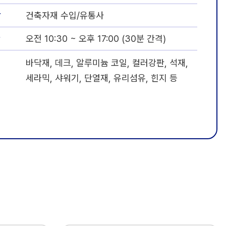
상
건축자재 수입/유통사
간
오전 10:30 ~ 오후 17:00 (30분 간격)
목
바닥재, 데크, 알루미늄 코일, 컬러강판, 석재,
세라믹, 샤워기, 단열재, 유리섬유, 힌지 등