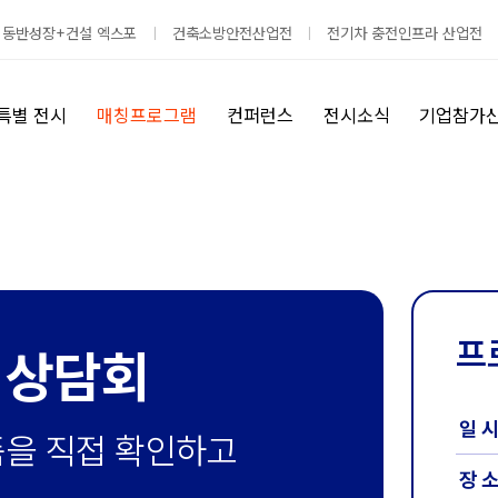
 동반성장+건설 엑스포
건축소방안전산업전
전기차 충전인프라 산업전
특별 전시
매칭프로그램
컨퍼런스
전시소식
기업참가
프
 상담회
일 
품을 직접 확인하고
장 