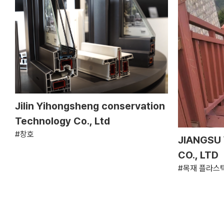
Jilin Yihongsheng conservation
Technology Co., Ltd
#창호
JIANGSU
CO., LTD
#목재 플라스