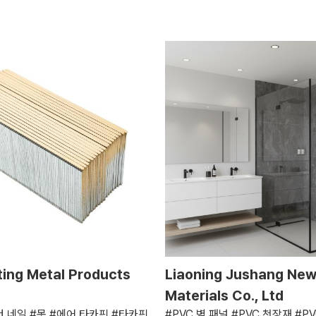
ting Metal Products
Liaoning Jushang Ne
Materials Co., Ltd
건 네일 #못 #에어 타카핀 #타카핀
#PVC 벽 패널 #PVC 천장재 #PVC