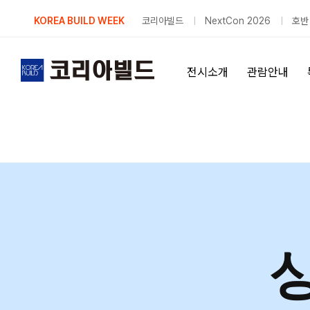
Skip
KOREA BUILD WEEK
코리아빌드
NextCon 2026
호반
to
content
전시소개
관람안내