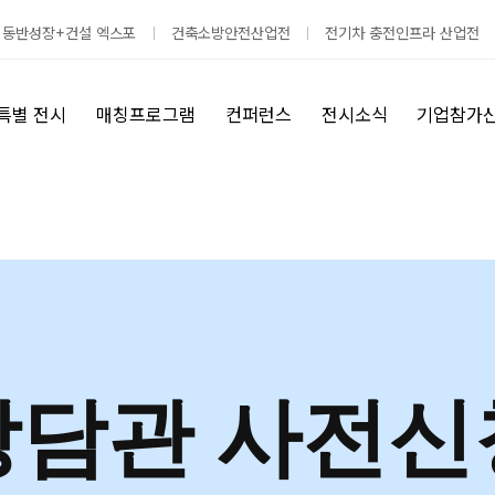
 동반성장+건설 엑스포
건축소방안전산업전
전기차 충전인프라 산업전
특별 전시
매칭프로그램
컨퍼런스
전시소식
기업참가
상담관 사전신