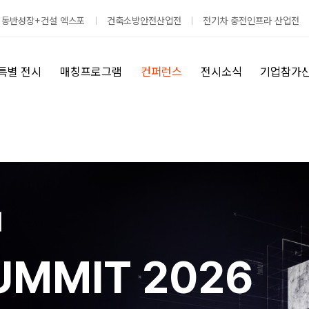
 동반성장+건설 엑스포
건축소방안전산업전
전기차 충전인프라 산업전
특별 전시
매칭프로그램
컨퍼런스
전시소식
기업참가
래
UMMIT 2026