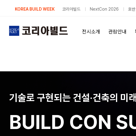
Skip
KOREA BUILD WEEK
코리아빌드
NextCon 2026
호반
to
content
전시소개
관람안내
기술로 구현되는 건설·건축의 미
BUILD CON S