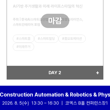
AI기반 주거생활과 미래 라이프스타일의 혁신
마감
주최 | 한국AI스마트홈산업협회, 지능형홈얼라이언스,
스마트인테리어 포럼
#스마트홈
#스마트빌딩
#홈오토메이션
#미래주거
DAY 2
Construction Automation & Robotics & Physi
2026. 8. 5(수) 13:30 – 16:30 | 코엑스 B홀 컨퍼런스장1