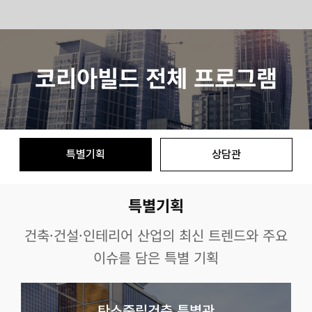
Skip
to
코리아빌드 전체 프로그램
content
특별기획
상담관
특별기획
건축·건설·인테리어 산업의 최신 트렌드와 주요
이슈를 담은 특별 기획
탄소중립건축 특별관