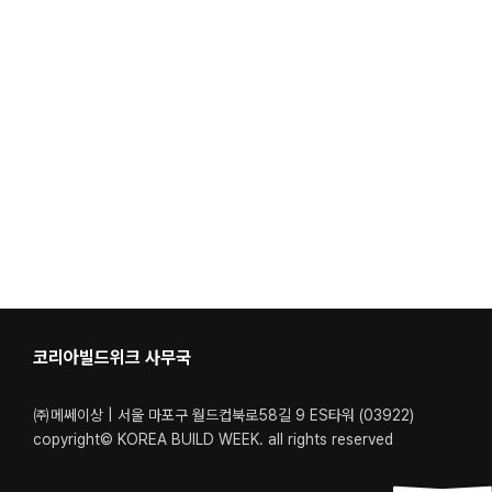
코리아빌드위크 사무국
㈜메쎄이상 | 서울 마포구 월드컵북로58길 9 ES타워 (03922)
copyright© KOREA BUILD WEEK. all rights reserved