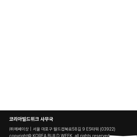
코리아빌드위크 사무국
㈜메쎄이상 | 서울 마포구 월드컵북로58길 9 ES타워 (03922)
copyright© KOREA BUILD WEEK. all rights reserved