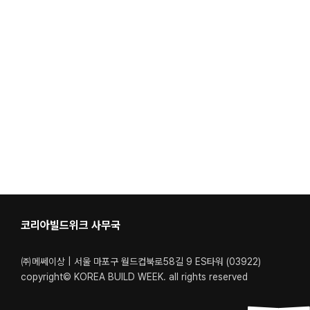
코리아빌드위크 사무국
㈜메쎄이상 | 서울 마포구 월드컵북로58길 9 ES타워 (03922)
copyright© KOREA BUILD WEEK. all rights reserved