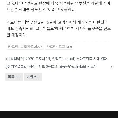
고 있다"며 "앞으로 현장에 더욱 최적화된 솔루션을 개발해 스마
트건설 시대를 선도할 것"이라고 덧붙였다
카르타는 이번 7월 2일~5일에 코엑스에서 개최하는 대한민국
대표 건축박람회 ‘코리아빌드’에 참가하여 자사의 플랫폼을 선보
일 예정이다.
카르타_보도자료.docx
카르타_로고.png
«
[씨엠엑스] 2020 코로나 19, 언택트(Untact) 스마트검측 시대 열다.
[㈜지유글로벌] 하이브리드 화상회의 솔루션(Yealink)을 선보여
»
목록보기
답글쓰기