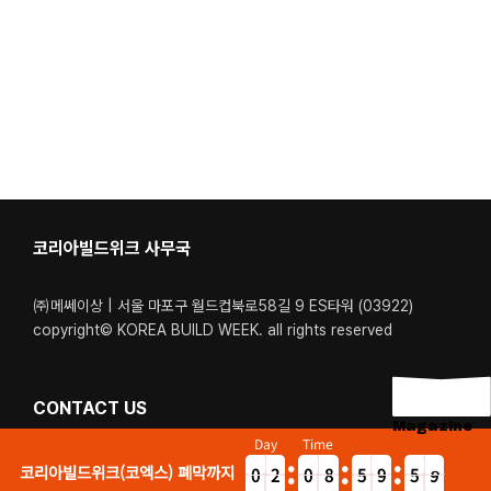
코리아빌드위크 사무국
㈜메쎄이상 | 서울 마포구 월드컵북로58길 9 ES타워 (03922)
copyright© KOREA BUILD WEEK. all rights reserved
CONTACT US
Magazine
Day
Time
Tel. 02-6121-6400 / 1600-5340
코리아빌드위크(코엑스) 폐막까지
0
2
0
8
5
9
5
9
1
5
7
4
8
4
8
9
운영시간. 월-금 : 09:00 – 18:00 (점심시간: 12:40 – 13:40)