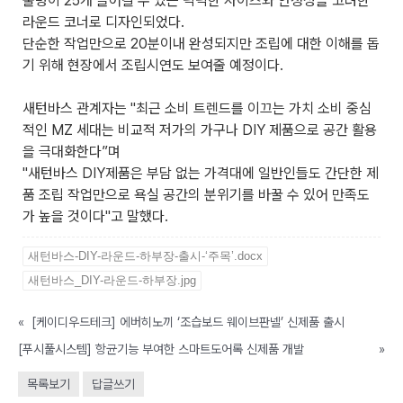
물병이 25개 들어갈 수 있는 넉넉한 사이즈와 안정성을 고려한
라운드 코너로 디자인되었다.
단순한 작업만으로 20분이내 완성되지만 조립에 대한 이해를 돕
기 위해 현장에서 조립시연도 보여줄 예정이다.
새턴바스 관계자는 "최근 소비 트렌드를 이끄는 가치 소비 중심
적인 MZ 세대는 비교적 저가의 가구나 DIY 제품으로 공간 활용
을 극대화한다”며
"새턴바스 DIY제품은 부담 없는 가격대에 일반인들도 간단한 제
품 조립 작업만으로 욕실 공간의 분위기를 바꿀 수 있어 만족도
가 높을 것이다"고 말했다.
새턴바스-DIY-라운드-하부장-출시-‘주목’.docx
새턴바스_DIY-라운드-하부장.jpg
«
[케이디우드테크] 에버히노끼 ‘조습보드 웨이브판넬’ 신제품 출시
[푸시풀시스템] 항균기능 부여한 스마트도어록 신제품 개발
»
목록보기
답글쓰기