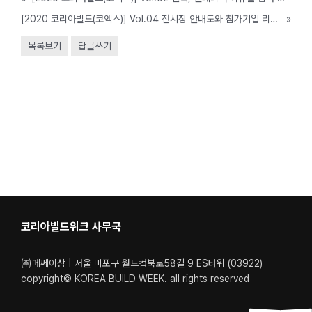
[2020 코리아빌드(코엑스)] Vol.04 전시장 안내도와 참가기업 리스트 미리 확인하고 사전등록(무료관람 신청)도 잊지 마세요!
»
목록보기
답글쓰기
코리아빌드위크 사무국
㈜메쎄이상 | 서울 마포구 월드컵북로58길 9 ES타워 (03922)
copyright© KOREA BUILD WEEK. all rights reserved