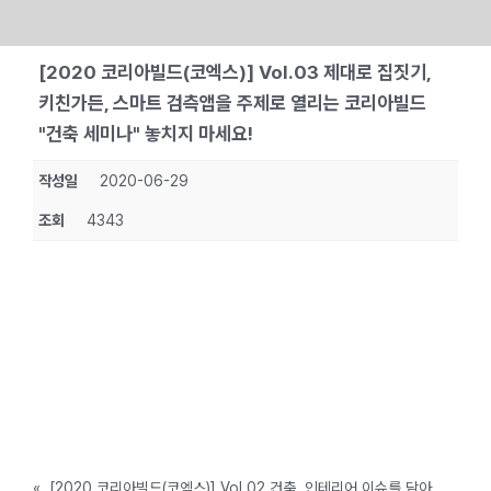
Skip
[2020 코리아빌드(코엑스)] Vol.03 제대로 집짓기,
to
키친가든, 스마트 검측앱을 주제로 열리는 코리아빌드
content
"건축 세미나" 놓치지 마세요!
작성일
2020-06-29
조회
4343
«
[2020 코리아빌드(코엑스)] Vol.02 건축, 인테리어 이슈를 담아 준비한 '코리아빌드' 특별관을 소개합니다.