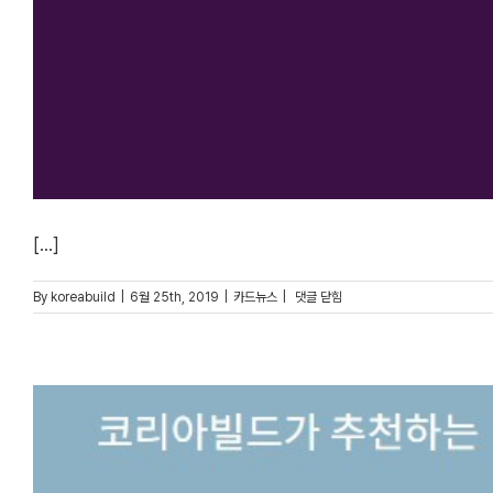
[...]
[코빌
By
koreabuild
|
6월 25th, 2019
|
카드뉴스
|
댓글 닫힘
_
추천시리즈]
석재
편