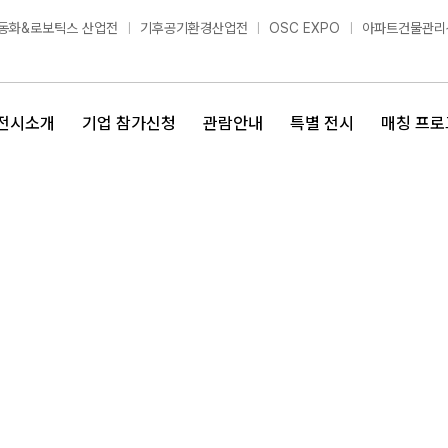
동화&로보틱스 산업전
기후공기환경산업전
OSC EXPO
아파트건물관리
전시소개
기업 참가신청
관람안내
특별 전시
매칭 프로