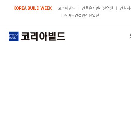
Skip
KOREA BUILD WEEK
코리아빌드
건물유지관리산업전
건설자
to
스마트건설안전산업전
content