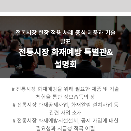
Skip
to
content
전통시장 현장 적용 사례 중심 제품과 기술
발표
전통시장 화재예방 특별관&
설명회
# 전통시장 화재예방을 위해 필요한 제품 및 기술
체험을 통한 정보습득의 장
# 전통시장 화재공제사업, 화재알림 설치사업 등
관련 사업 소개
# 전통시장 화재예방시설설치, 공제 가입에 대한
필요성과 시급성 적극 어필