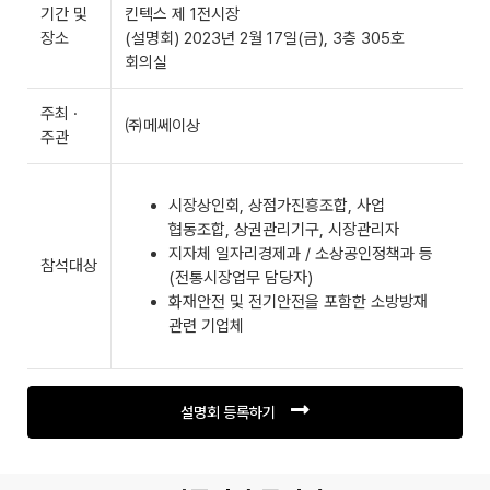
기간 및
킨텍스 제 1전시장
장소
(설명회) 2023년 2월 17일(금), 3층 305호
회의실
주최 ·
㈜메쎄이상
주관
시장상인회, 상점가진흥조합, 사업
협동조합, 상권관리기구, 시장관리자
지자체 일자리경제과 / 소상공인정책과 등
참석대상
(전통시장업무 담당자)
화재안전 및 전기안전을 포함한 소방방재
관련 기업체
설명회 등록하기