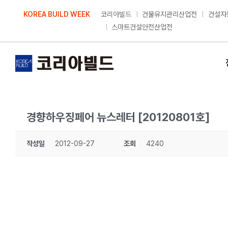
Skip
KOREA BUILD WEEK
코리아빌드
건물유지관리산업전
건설자
to
스마트건설안전산업전
content
경향하우징페어 뉴스레터 [20120801호]
작성일
2012-09-27
조회
4240