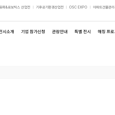
동화&로보틱스 산업전
기후공기환경산업전
OSC EXPO
아파트건물관리
전시소개
기업 참가신청
관람안내
특별 전시
매칭 프로