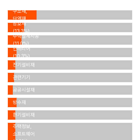
내외장재,
구조재,
단열재
창호재
(23.1%)
(13.3%)
주택설계시공
(11.0%)
인테리어
(10.3%)
조명,
전기설비재
건축공구,
(6.5%)
관련기기
조경,
(6.3%)
공공시설재
도장,
(5.8%)
방수재
냉난방,
(5.7%)
환기설비재
(4.9%)
주택정보,
소프트웨어