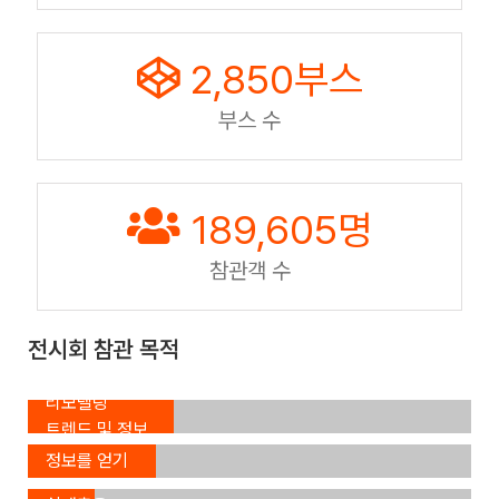
2,850
부스
부스 수
189,605
명
참관객 수
전시회 참관 목적
인테리어,
리모델링
신제품,
트렌드 및 정보
신기술
장래
수집 (33.4%)
정보를 얻기
주택의
위해