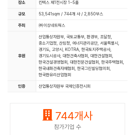
장소
킨텍스 제1전시장 1~5홀
규모
53,541sqm / 744개 사 / 2,850부스
주최
㈜이상네트웍스
산업통상자원부, 국토교통부, 환경부, 조달청,
중소기업청, 산림청, 에너지관리공단, 서울특별시,
경기도, 고양시, KOTRA, 한국토지주택공사,
후원
경기도시공사, 대한건축사협회, 대한건설협회,
한국건설경영협회, 대한전문건설협회, 한국주택협회,
한국내화건축자재협회, 한국그린빌딩협의회,
한국판유리산업협회
인증
산업통상자원부 국제인증전시회
744
개사
참가기업 수