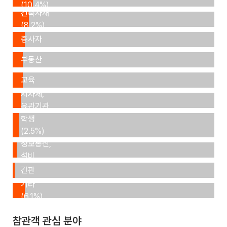
(10.4%)
건축자재
(8.2%)
타 업계
종사자
건물관리,
(5.8%)
부동산
연구,
(4.8%)
교육
정부기관,
(2.9%)
지자체,
유관기관
(2.8%)
학생
(2.5%)
ICT,
정보통신,
설비
사인,
(2.4%)
간판
(0.5%)
기타
(6.1%)
참관객 관심 분야