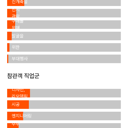
신개축을
일반
(28.5%)
위해
전시
제품
(15.0%)
관람
구매를
신규
(7.9%)
본
위해
거래처
전시회
(7.5%)
발굴을
참가를
위해
세미나,
위한
(4.2%)
포럼 등
사전
부대행사
조사
참석
(1.2%)
(0.9%)
참관객 직업군
인테리어,
디자인,
리모델링
건설,
(20.0%)
시공
설계,
(18.5%)
엔지니어링
(14.3%)
주부