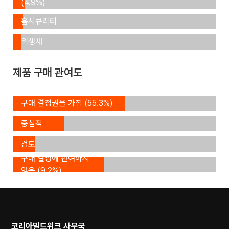
(4.9%)
IOT,
홈시큐리티
급수,
(4.7%)
위생재
(3.5%)
제품 구매 관여도
구매
구매 결정권을 가짐 (55.3%)
결정에
구매
중심적
결정의
역할
검토
(24.5%)
멤버
구매 결정에 관여하지
(11.0%)
않음 (9.2%)
코리아빌드위크 사무국