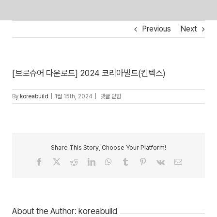
Skip
Previous
Next
to
content
[브로슈어 다운로드] 2024 코리아빌드(킨텍스)
[브로슈어
By
koreabuild
|
1월 15th, 2024
|
댓글 닫힘
다운로드]
2024
코리아빌드
(킨텍스)
Share This Story, Choose Your Platform!
Facebook
X
Reddit
LinkedIn
WhatsApp
Tumblr
Pinterest
Vk
Email
About the Author:
koreabuild