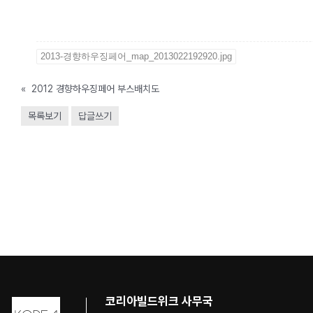
2013-경향하우징페어_map_2013022192920.jpg
«
2012 경향하우징페어 부스배치도
목록보기
답글쓰기
코리아빌드위크 사무국