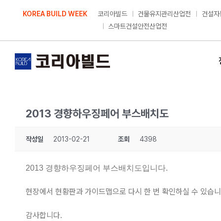
Skip
KOREA BUILD WEEK
코리아빌드
건물유지관리산업전
건설자
to
스마트건설안전산업전
content
2013 경향하우징페어 부스배치도
작성일
2013-02-21
조회
4398
2013 경향하우징페어 부스배치도입니다.
현장에서 현황판과 가이드맵으로 다시 한 번 확인하실 수 있습니
감사합니다.