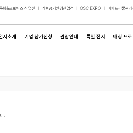
동화&로보틱스 산업전
기후공기환경산업전
OSC EXPO
아파트건물관리
전시소개
기업 참가신청
관람안내
특별 전시
매칭 프로
다.