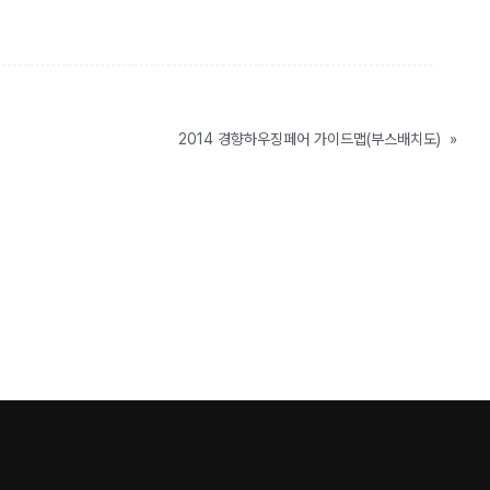
2014 경향하우징페어 가이드맵(부스배치도)
»