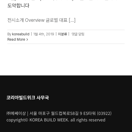
도약합니다
전시소개 Overview 글로벌 대표 [...]
2월,
By
koreabuild
|
1월 4th, 2019
|
미분류
|
댓글 닫힘
코리아빌드
Read More
(경향하우징페어)
가
글로벌
대표
전시회로
도약합니다
코리아빌드위크 사무국
㈜메쎄이상 | 서울 마포구 월드컵북로58길 9 ES타워 (03922)
copyright© KOREA BUILD WEEK. all rights reserved