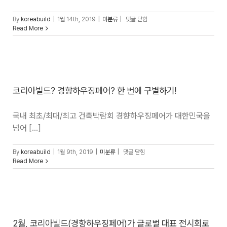
코리아빌드의
By
koreabuild
|
1월 14th, 2019
|
미분류
|
댓글 닫힘
놓칠
Read More
수
없는
관람
포인트
4가지!
코리아빌드? 경향하우징페어? 한 번에 구별하기!
국내 최초/최대/최고 건축박람회 경향하우징페어가 대한민국을
넘어 [...]
코리아빌드?
By
koreabuild
|
1월 9th, 2019
|
미분류
|
댓글 닫힘
경향하우징페어?
Read More
한
번에
구별하기!
2월, 코리아빌드(경향하우징페어)가 글로벌 대표 전시회로