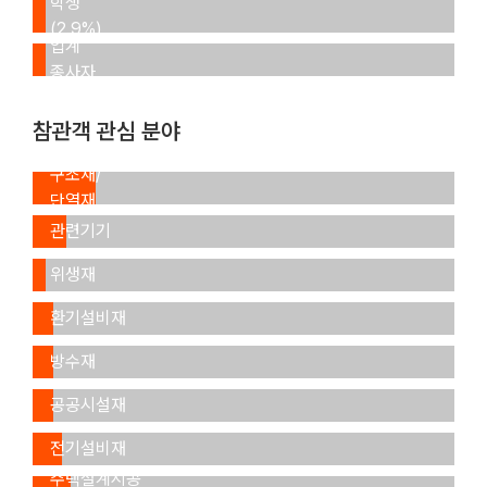
학생
타
(2.9%)
업계
종사자
(2.1%)
참관객 관심 분야
내외장재/
구조재/
단열재
건축공구/
(15.2%)
관련기기
급수/
(8.3%)
위생재
냉난방/
(2.9%)
환기설비재
도장/
(4.8%)
방수재
조경/
(4.9%)
공공시설재
조명/
(4.9%)
전기설비재
(7.0%)
주택설계시공