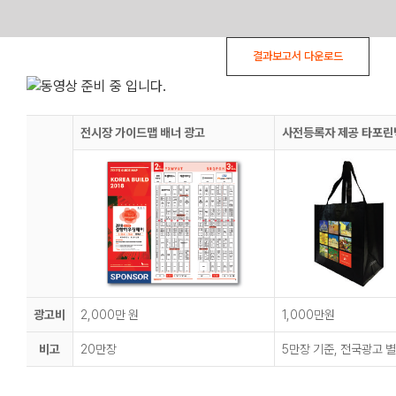
Skip
결과보고서 다운로드
to
content
전시장 가이드맵 배너 광고
사전등록자 제공 타포린
광고비
2,000만 원
1,000만원
비고
20만장
5만장 기준, 전국광고 