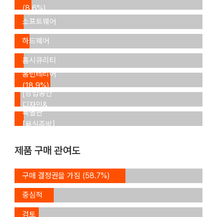
(8.6%)
주택정보/
소프트웨어
창호/
(4.6%)
하드웨어
loT/
(7.9%)
홈시큐리티
(5.0%)
홈틴테리어
특별관
(18.9%)
[상업공간
디자인&
특별관
설비]
[욕실주방]
제품 구매 관여도
구매
구매 결정권을 가짐 (58.7%)
결정에
구매
중심적
결정의
역할
구매
검토