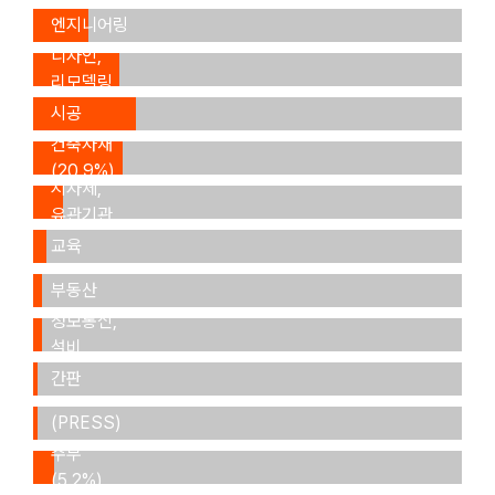
엔지니어링
인테리어,
(12.8%)
디자인,
리모델링
건설,
(20.2%)
시공
(24.2%)
건축자재
정부기관,
(20.9%)
지자체,
유관기관
연구,
(7.0%)
교육
건물관리,
(1.8%)
부동산
ICT,
(1.3%)
정보통신,
설비
사인,
(1.0%)
간판
기자
(0.4%)
(PRESS)
(0.2%)
주부
(5.2%)