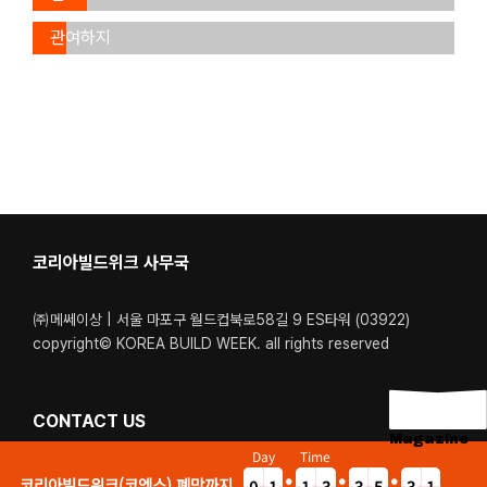
(20.7%)
결정에
멤버
관여하지
(12.9%)
않음
(7.7%)
코리아빌드위크 사무국
㈜메쎄이상 | 서울 마포구 월드컵북로58길 9 ES타워 (03922)
copyright© KOREA BUILD WEEK. all rights reserved
CONTACT US
Magazine
Day
Time
Tel. 02-6121-6400 / 1600-5340
코리아빌드위크(코엑스) 폐막까지
0
1
1
3
3
5
3
1