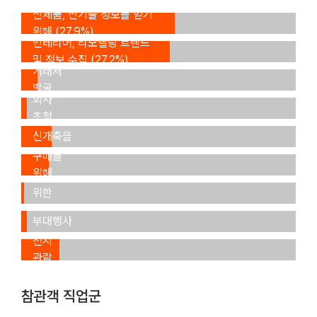
신제품, 신기술 정보를 얻기
위해 (27.9%)
인테리어, 리모델링 트렌드
신규
및 정보 수집 (27.2%)
거래처
거래
발굴
회사
장래
(5.5%)
초청
주택
(1.9%)
신개축을
제품
본
위해
구매를
전시회
(11.2%)
위해
참가를
세미나,
(10.6%)
위한
포럼 등
사전
부대행사
일반
조사
참석
전시
(0.9%)
(1.2%)
관람
(13.5%)
참관객 직업군
설계,