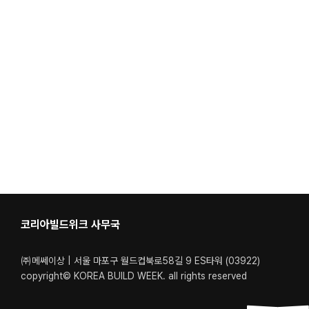
코리아빌드위크 사무국
㈜메쎄이상 | 서울 마포구 월드컵북로58길 9 ES타워 (03922)
copyright© KOREA BUILD WEEK. all rights reserved