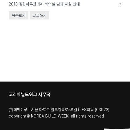
2013 경향하우징페어「회의실 임대」지원 안내
»
목록보기
답글쓰기
코리아빌드위크 사무국
㈜메쎄이상 | 서울 마포구 월드컵북로58길 9 ES타워 (03922)
copyright© KOREA BUILD WEEK. all rights reserved