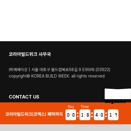
코리아빌드위크 사무국
㈜메쎄이상 | 서울 마포구 월드컵북로58길 9 ES타워 (03922)
copyright© KOREA BUILD WEEK. all rights reserved
CONTACT US
Magazine
Day
Time
Tel. 02-6121-6400 / 1600-5340
코리아빌드위크(코엑스) 폐막까지
0
0
1
8
4
0
1
3
9
9
0
7
3
9
0
4
운영시간. 월-금 : 09:00 – 18:00 (점심시간: 12:40 – 13:40)