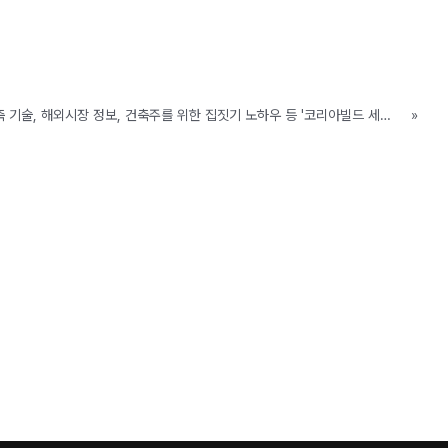
[2020 코리아빌드] 건설/건축 기술, 해외시장 정보, 건축주를 위한 집짓기 노하우 등 '코리아빌드 세미나' 놓치지 마세요.
»