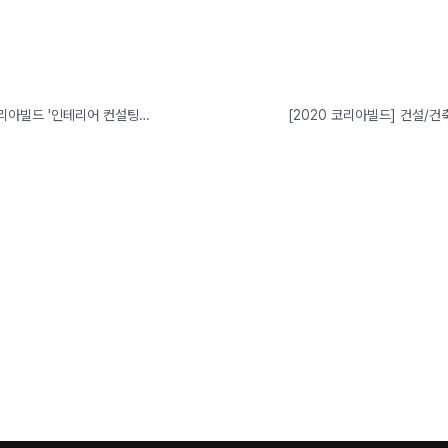
[2020 코리아빌드] 주거공간부터 상업공간까지! 리모델링 무료 상담은 코리아빌드 '인테리어 컨설팅관'에서!