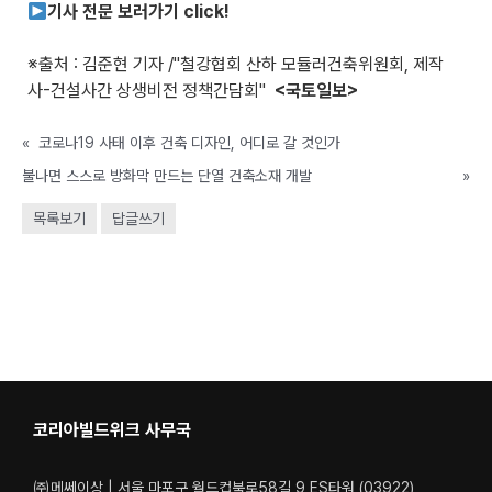
기사 전문 보러가기 click!
※출처 : 김준현 기자 /"철강협회 산하 모듈러건축위원회, 제작
사-건설사간 상생비전 정책간담회"
<국토일보>
«
코로나19 사태 이후 건축 디자인, 어디로 갈 것인가
불나면 스스로 방화막 만드는 단열 건축소재 개발
»
목록보기
답글쓰기
코리아빌드위크 사무국
㈜메쎄이상 | 서울 마포구 월드컵북로58길 9 ES타워 (03922)