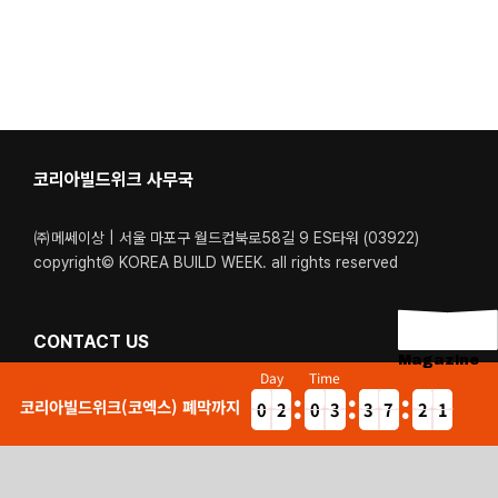
코리아빌드위크 사무국
㈜메쎄이상 | 서울 마포구 월드컵북로58길 9 ES타워 (03922)
copyright© KOREA BUILD WEEK. all rights reserved
CONTACT US
Magazine
Day
Time
Tel. 02-6121-6400 / 1600-5340
코리아빌드위크(코엑스) 폐막까지
0
2
0
3
3
7
2
9
1
5
2
2
6
1
0
1
운영시간. 월-금 : 09:00 – 18:00 (점심시간: 12:40 – 13:40)