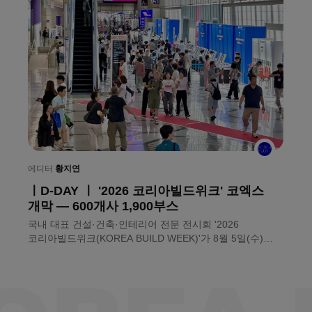
에
ㅣ
에디터
황지연
ㅣD-DAY ㅣ '2026 코리아빌드위크' 코엑스
눈
개막 — 600개사 1,900부스
〈
국내 대표 건설·건축·인테리어 전문 전시회 '2026
만
코리아빌드위크(KOREA BUILD WEEK)'가 8월 5일(수)
것
서울 코엑스에서 문을 열었다. ㈜메쎄이상이 주최하는 이번
전
전시회는 약 600개사, 1,900부스 규모로 건축자재와
건설기술, 인테리어 전반의 제품과 솔루션을 소개한다.