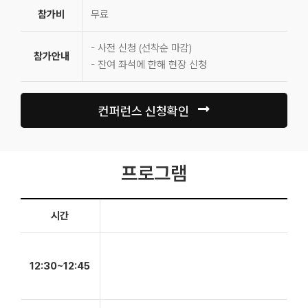
참가비
무료
- 사전 신청 (선착순 마감)
참가안내
- 잔여 좌석에 한해 현장 신청
컨퍼런스 신청확인
프로그램
시간
12:30~12:45
12