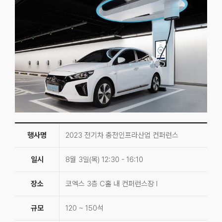
행사명
2023 전기차 충전인프라산업 컨퍼런스
일시
8월 3일(목) 12:30 - 16:10
장소
코엑스 3층 C홀 내 컨퍼런스장 I
규모
120 ~ 150석