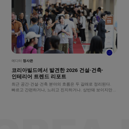
에디터
정사은
코리아빌드에서 발견한 2026 건설·건축·
에
인테리어 트렌드 리포트
ㅣ
최근 공간·건설·건축 분야의 흐름은 두 갈래로 정리된다.
개
빠르고 간편하거나, 느리고 진지하거나. 상반돼 보이지만
국
원인은 하나다. 현장의 숙련 인력은 줄고 인건비는 오르기
코
때문. 8월 8일(토)까지 서울 코엑스에서 열리는 〈2026
서
코리아빌드위크〉에서 두 흐름을 나란히 확인할 수 있다.
전
업계가 마련한 뾰족한 해법도 함께다.
건