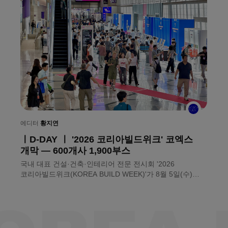
에
ㅣ
에디터
황지연
ㅣD-DAY ㅣ '2026 코리아빌드위크' 코엑스
눈
개막 — 600개사 1,900부스
〈
국내 대표 건설·건축·인테리어 전문 전시회 '2026
만
코리아빌드위크(KOREA BUILD WEEK)'가 8월 5일(수)
것
서울 코엑스에서 문을 열었다. ㈜메쎄이상이 주최하는 이번
전
전시회는 약 600개사, 1,900부스 규모로 건축자재와
건설기술, 인테리어 전반의 제품과 솔루션을 소개한다.