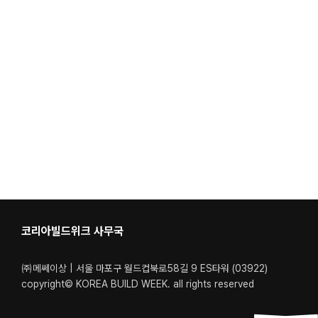
코리아빌드위크 사무국
㈜메쎄이상 | 서울 마포구 월드컵북로58길 9 ES타워 (03922)
copyright© KOREA BUILD WEEK. all rights reserved