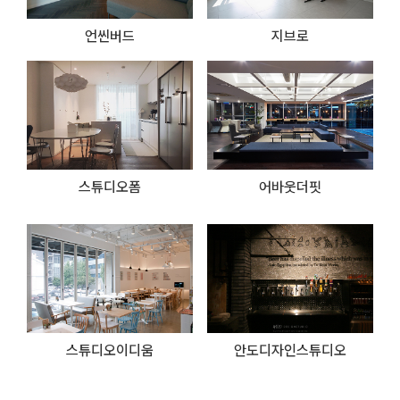
언씬버드
지브로
스튜디오폼
어바웃더핏
스튜디오이디움
안도디자인스튜디오