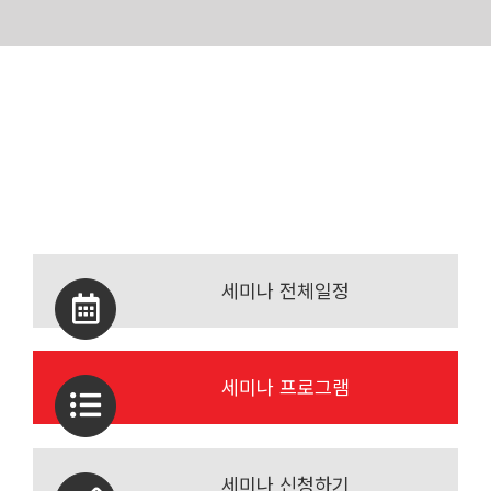
Skip
코리아빌드에서는 매년 건설∙건축∙인테리어 산업의 당해 최신
to
이슈, 트렌드, 정부정책 등을 반영하여
content
다양한 세미나를 선보이고 있습니다. 관련 업계 종사자 분들과
건축, 집짓기에 관심이 많으신
참관객 여러분들의 많은 참여부탁드립니다.
세미나 전체일정
세미나 프로그램
세미나 신청하기