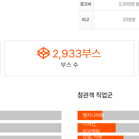
광고비
2,000만 
비고
20만장
2,933
부스
부스 수
참관객 직업군
설계,
엔지니어링
인테리어,
(12.8%)
디자인,
리모델링
건설, 시공
(20.2%)