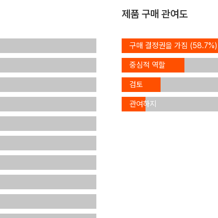
제품 구매 관여도
구매 결정권을 가짐 (58.7%)
구매 결정에
구매
중심적 역할
결정의
(20.7%)
구매
검토
결정에
멤버
관여하지
(12.9%)
않음
(7.7%)