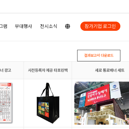
그램
부대행사
전시소식
참가기업 로그인
결과보고서 다운로드
너 광고
사전등록자 제공 타포린백
세로 통로배너 세트