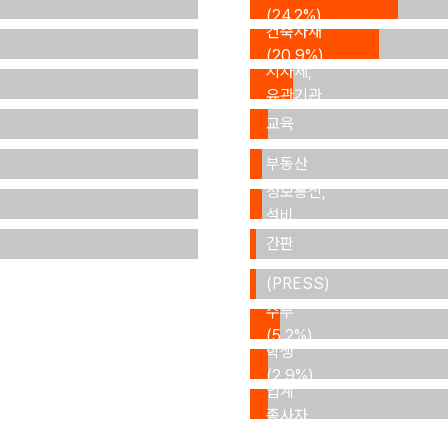
(24.2%)
건축자재
정부기관,
(20.9%)
지자체,
유관기관
연구,
(7.0%)
교육
건물관리,
(1.8%)
부동산
ICT,
(1.3%)
정보통신,
설비
사인,
(1.0%)
간판
기자
(0.4%)
(PRESS)
(0.2%)
주부
(5.2%)
학생
타
(2.9%)
업계
종사자
(2.1%)