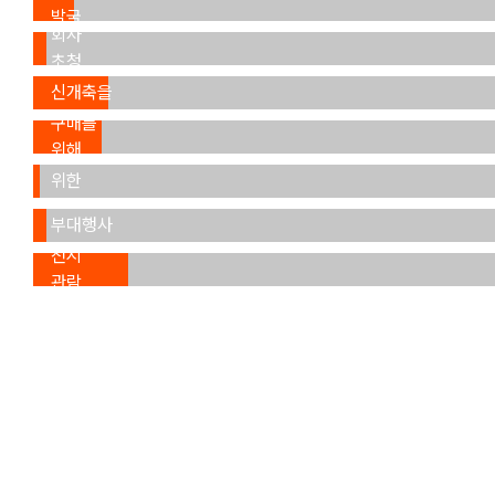
거래
발굴
회사
장래
(5.5%)
초청
주택
(1.9%)
신개축을
제품
본
위해
구매를
전시회
(11.2%)
위해
참가를
세미나,
(10.6%)
위한
포럼 등
사전
부대행사
일반
조사
참석
전시
(0.9%)
(1.2%)
관람
(13.5%)