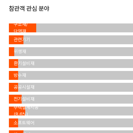
참관객 관심 분야
내외장재/
구조재/
단열재
건축공구/
(15.2%)
관련기기
급수/
(8.3%)
위생재
냉난방/
(2.9%)
환기설비재
도장/
(4.8%)
방수재
조경/
(4.9%)
공공시설재
조명/
(4.9%)
전기설비재
(7.0%)
주택설계시공
(8.6%)
주택정보/
소프트웨어
창호/
(4.6%)