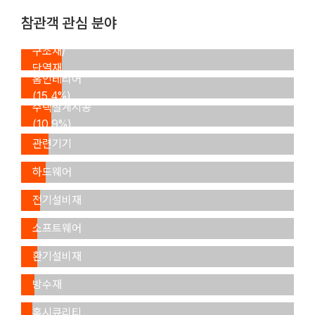
참관객 관심 분야
내외장재/
구조재/
단열재
홈인테리어
(15.4%)
(15.4%)
주택설계시공
(10.9%)
건축공구/
관련기기
청소/
(10.3%)
하드웨어
조명/
(8.6%)
전기설비재
주택정보/
(7.3%)
소프트웨어
냉난방/
(6.4%)
환기설비재
도장/
(6.0%)
방수재
IoT/
(5.9%)
홈시큐리티