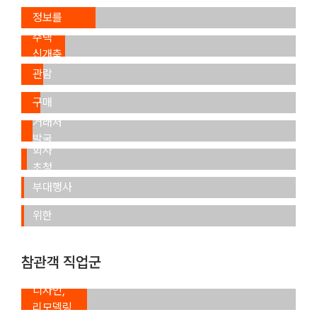
신기술
(35.1.%)
정보를
장래
얻기 위해
주택
(27.1%)
신개축
일반
(16.2%)
관람
제품
(7.7%)
구매
신규
(7.2%)
거래처
거래
발굴
회사
세미나,
(4.1%)
본
초청
포럼 등
전시회
(1.0%)
부대행사
참가를
참석
위한
(0.8%)
사전
조사
참관객 직업군
(0.8%)
인테리어,
디자인,
리모델링
건설,