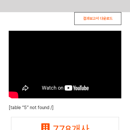
Skip
결과보고서 다운로드
to
content
[table “5” not found /]
778
개사