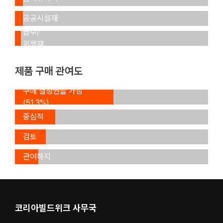
조경/
(4.8%)
공공시설재
(4.8%)
급수/
위생재
제품 구매 관여도
구매 결정권을 가짐
구매
(51.3%)
결정에
구매
중심적
결정의
역할
구매
검토
(20.7%)
결정에
멤버
관여하지
(15.7%)
않음
(12.3%)
코리아빌드위크 사무국