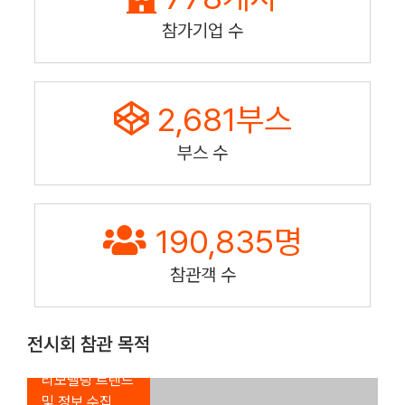
참가기업 수
2,681
부스
부스 수
190,835
명
참관객 수
전시회 참관 목적
인테리어,
리모델링 트렌드
신제품,
및 정보 수집