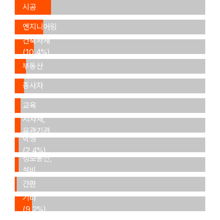
(23.7%)
시공
설계,
(19.1%)
엔지니어링
(15.3%)
건축자재
(10.4%)
건물관리,
부동산
타 업계
(5.7%)
종사자
연구,
(5.2%)
교육
정부기관,
(2.8%)
지자체,
유관기관
학생
(2.7%)
ICT,
(2.4%)
정보통신,
설비
사인,
(2.2%)
간판
(1.3%)
기타
(9.2%)