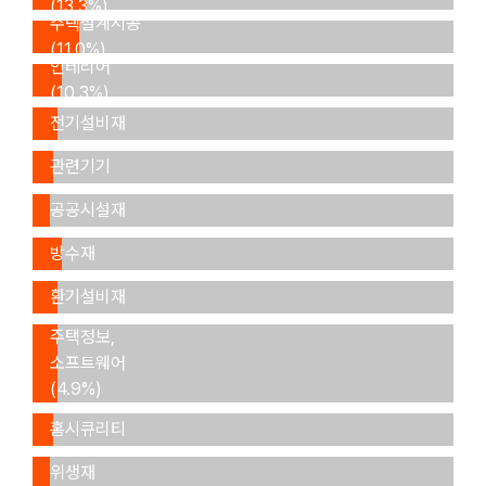
(13.3%)
주택설계시공
(11.0%)
인테리어
(10.3%)
조명,
전기설비재
건축공구,
(6.5%)
관련기기
조경,
(6.3%)
공공시설재
도장,
(5.8%)
방수재
냉난방,
(5.7%)
환기설비재
(4.9%)
주택정보,
소프트웨어
(4.9%)
IOT,
홈시큐리티
급수,
(4.7%)
위생재