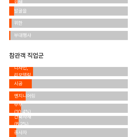
본
위해
거래처
전시회
(7.5%)
발굴을
참가를
위해
세미나,
위한
(4.2%)
포럼 등
사전
부대행사
조사
참석
(1.2%)
(0.9%)
참관객 직업군
인테리어,
디자인,
리모델링
건설,
(20.0%)
시공
설계,
(18.5%)
엔지니어링
(14.3%)
주부
(10.4%)
건축자재
(8.2%)
타 업계
종사자