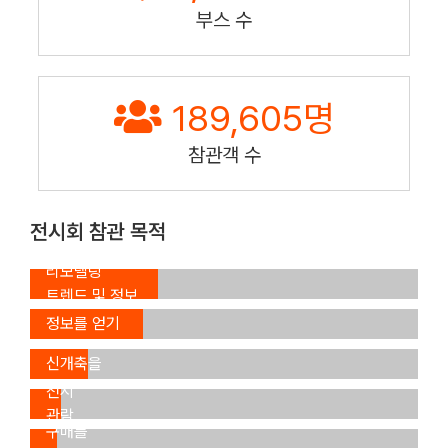
부스 수
189,605
명
참관객 수
전시회 참관 목적
인테리어,
리모델링
신제품,
트렌드 및 정보
신기술
장래
수집 (33.4%)
정보를 얻기
주택의
위해
신개축을
일반
(28.5%)
위해
전시
제품
(15.0%)
관람
구매를
신규
(7.9%)