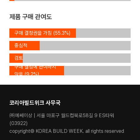
(3.5%)
제품 구매 관여도
구매
구매 결정권을 가짐 (55.3%)
결정에
구매
중심적
결정의
역할
검토
(24.5%)
멤버
구매 결정에 관여하지
(11.0%)
않음 (9.2%)
코리아빌드위크 사무국
㈜메쎄이상 | 서울 마포구 월드컵북로58길 9 ES타워
(03922)
copyright© KOREA BUILD WEEK. all rights reserved