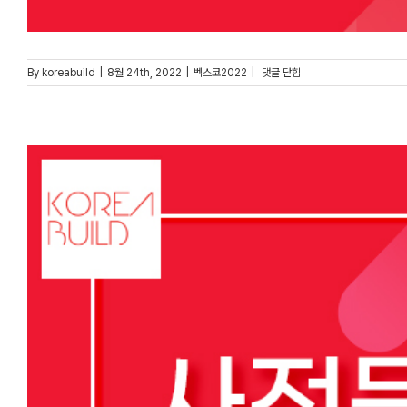
상담
By
koreabuild
|
8월 24th, 2022
|
벡스코2022
|
댓글 닫힘
인증
이벤트