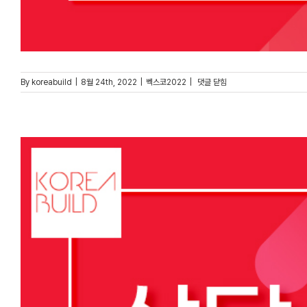
KB
By
koreabuild
|
8월 24th, 2022
|
벡스코2022
|
댓글 닫힘
국민카드
이벤트