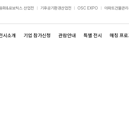
동화&로보틱스 산업전
기후공기환경산업전
OSC EXPO
아파트건물관리
전시소개
기업 참가신청
관람안내
특별 전시
매칭 프로