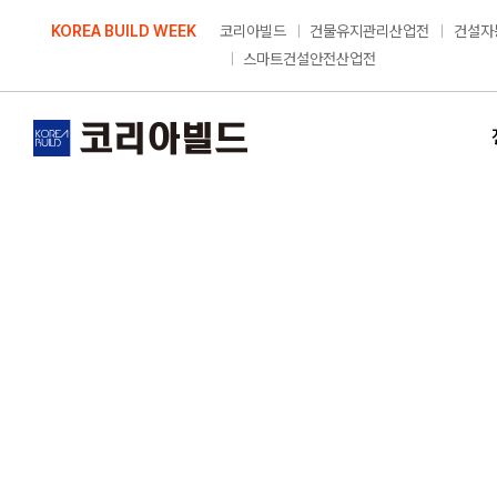
Skip
KOREA BUILD WEEK
코리아빌드
건물유지관리산업전
건설자
to
스마트건설안전산업전
content