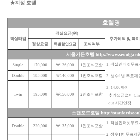
★지정 호텔
호텔명
객실요금
(
원
)
객실타입
추가혜택 및 특
정상요금
조식여부
특별할인요금
서울가든호텔
http://www.seoulgard
1.
객실인터넷무료
Single
170
,
000
￦
126,000
1
인조식포함
Double
195
,
000
￦
140,000
1
인조식포함
2.
생수
1
병 무료제
3.
14:00
까지
Twin
195
,
000
￦
156,000
2
인조식포함
추가요금없이
Che
out
시간연장
스탠포드호텔
http://
stanfordseou
1.
객실인터넷무료
Double
220,000
￦
135,000
1
인조식포함
2.
생수
1
병 무료제