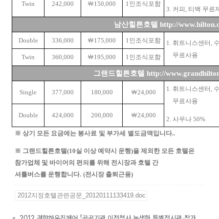
Twin
242,000
￦
150,000
1
인조식포함
3.
커피
,
티백 무료
남산힐튼호텔
http://www.hilton.
Double
336
,
000
￦
175,000
1
인조식포함
1.
휘트니스센터
,
무료사용
Twin
3
6
0
,
000
￦
195,000
1
인조식포함
그랜드힐튼호텔
http://www.grandhilto
1.
휘트니스센터
,
Single
377,000
180,000
￦
24,000
무료사용
Double
424,000
200,000
￦
24,000
2.
사우나
50%
※
상기 모든 요금에는 봉사료
및
부가세
별도금액입니다
.
.
※
그랜드힐튼호텔
(10
실 이상 예약시 운행
)
을 제외한
모든 호텔은
참가업체 및 바이어의 편의를
위해
전시장과 호텔 간
셔틀버스를 운행합니다
.
(
전시장 출퇴근용
)
2012지정호텔관련공문_20120111133419.doc
«
2012 경향하우징페어 「공공기관 이전청사 녹색화 특별전시관」참가 안내