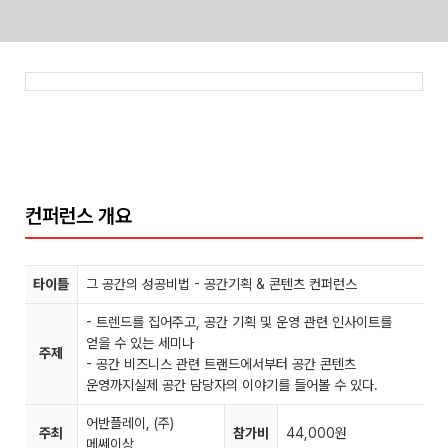
Skip
to
content
컨퍼런스 개요
타이틀
그 공간의 성공비법 - 공간기획 & 콘텐츠 컨퍼런스
- 트렌드를 집어주고, 공간 기획 및 운영 관련 인사이트를
얻을 수 있는 세미나
주제
- 공간 비즈니스 관련 트랜드에서부터 공간 콘텐츠
운영까지실제 공간 담당자의 이야기를 들어볼 수 있다.
어반플레이, (주)
주최
참가비
44,000원
메쎄이상