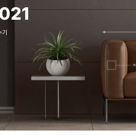
021
누기