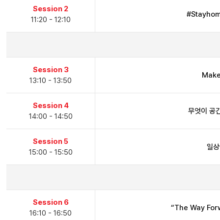
Session 2
#Stayh
11:20 - 12:10
Session 3
Make
13:10 - 13:50
Session 4
무엇이 공
14:00 - 14:50
Session 5
일상
15:00 - 15:50
Session 6
“The Way For
16:10 - 16:50