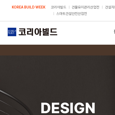
Skip
KOREA BUILD WEEK
코리아빌드
건물유지관리산업전
건설자
to
스마트건설안전산업전
content
DESIGN