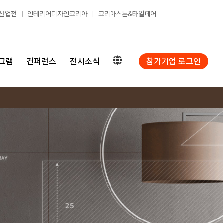
산업전
인테리어디자인코리아
코리아스톤&타일페어
그램
컨퍼런스
전시소식
참가기업 로그인