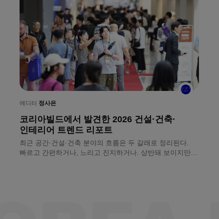
에디터
정사은
코리아빌드에서 발견한 2026 건설·건축·
에
인테리어 트렌드 리포트
ㅣ
최근 공간·건설·건축 분야의 흐름은 두 갈래로 정리된다.
개
빠르고 간편하거나, 느리고 진지하거나. 상반돼 보이지만
국
원인은 하나다. 현장의 숙련 인력은 줄고 인건비는 오르기
코
때문. 8월 8일(토)까지 서울 코엑스에서 열리는 〈2026
서
코리아빌드위크〉에서 두 흐름을 나란히 확인할 수 있다.
전
업계가 마련한 뾰족한 해법도 함께다.
건