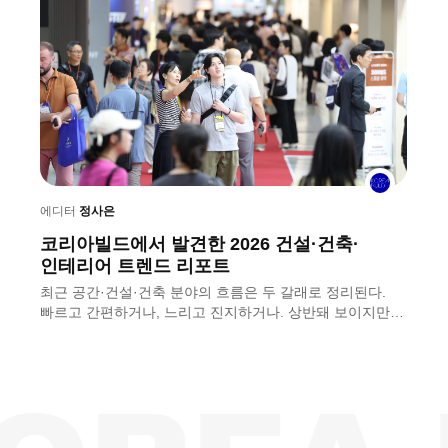
에디터
정사은
코리아빌드에서 발견한 2026 건설·건축·
에
인테리어 트렌드 리포트
ㅣ
최근 공간·건설·건축 분야의 흐름은 두 갈래로 정리된다.
개
빠르고 간편하거나, 느리고 진지하거나. 상반돼 보이지만
국
원인은 하나다. 현장의 숙련 인력은 줄고 인건비는 오르기
코
때문. 8월 8일(토)까지 서울 코엑스에서 열리는 〈2026
서
코리아빌드위크〉에서 두 흐름을 나란히 확인할 수 있다.
전
업계가 마련한 뾰족한 해법도 함께다.
건