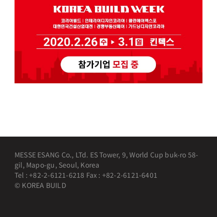
MESSE ESANG Co., LTd. ES Tower, 9, World Cup buk-ro 58-
gil, Mapo-gu, Seoul, Korea
Tel : +82-2-6121-6218 Fax : +82-2-6121-6401
© KOREA BUILD