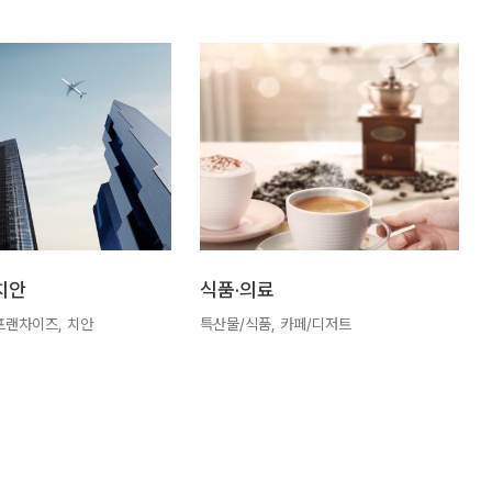
치안
식품·의료
프랜차이즈, 치안
특산물/식품, 카페/디저트