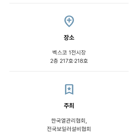
add_location
장소
벡스코 1전시장
2층 217호·218호
bookmark_star
주최
한국열관리협회,
전국보일러설비협회