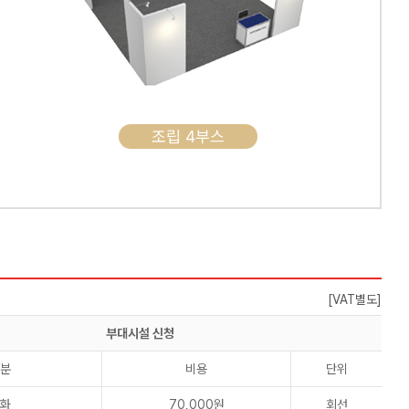
조립 4부스
[VAT별도]
부대시설 신청
분
비용
단위
화
70,000원
회선