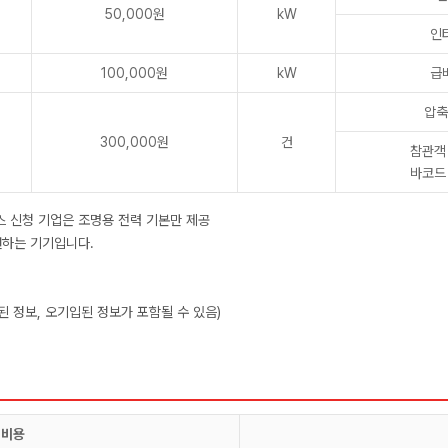
50,000원
kW
인
100,000원
kW
급
압축
300,000원
건
참관객
바코드
부스 신청 기업은 조명용 전력 기본만 제공
캔하는 기기입니다.
락된 정보, 오기입된 정보가 포함될 수 있음)
비용