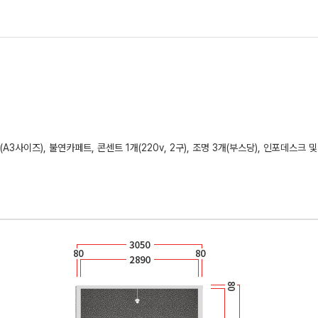
3사이즈), 불연카페트, 콘센트 1개(220v, 2구), 조명 3개(부스당), 인포데스크 및