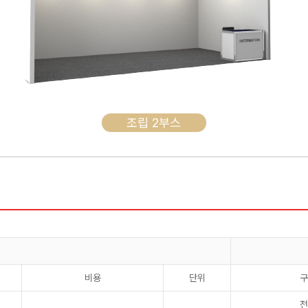
조립 2부스
비용
단위
구
전