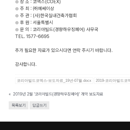
⊙ 장 소 : 코엑스(COEX)
⊙ 주 최 : ㈜메쎄이상
⊙ 주 관 : (사)한국실내건축가협회
⊙ 후 원 : 서울특별시
⊙ 문 의 : 코리아빌드(경향하우징페어) 사무국
TEL. 1577-6695
추가 필요한 자료가 있으시다면 연락 주시기 바랍니다.
감사합니다.
코리아빌드코엑스-보도자료_19년-07월.docx
2019-코리아빌드코엑
«
2019년 2월 '코리아빌드(경향하우징페어)' 개막 보도자료
목록보기
답글쓰기