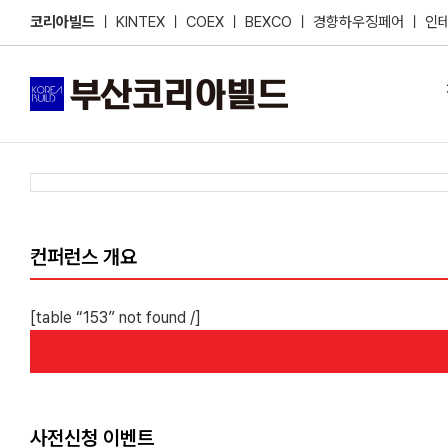
Skip
코리아빌드
ㅣ
KINTEX
ㅣ
COEX
ㅣ
BEXCO
ㅣ
경향하우징페어
ㅣ
인
to
content
컨퍼런스 개요
[table “153” not found /]
사전신청 이벤트