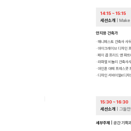
14:15 ~ 15:15
세션소개
| Mak
안지용 건축가
∙ 매니페스토 건축사 사
∙ 아이크레이브 디자인 
∙ 페이 콥 프리드 앤 
∙ 라파엘 비뇰리 건축사
∙ 아인혼 야페 프레스콧
∙ 디자인 서바이얼K디자
15:30 ~ 16:30
세션소개
| 그들만
세부주제
| 공간 기획